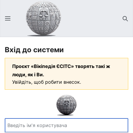
Відкрити головне меню
Зна
Вхід до системи
Проєкт «Вікіпедія ЄСІТС» творять такі ж
люди, як і Ви.
Увійдіть, щоб робити внесок.