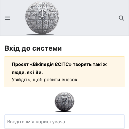
Відкрити головне меню
Зна
Вхід до системи
Проєкт «Вікіпедія ЄСІТС» творять такі ж
люди, як і Ви.
Увійдіть, щоб робити внесок.