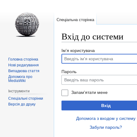
Спеціальна сторінка
Вхід до системи
Перейти
Перейти
Ім'я користувача
до
до
Головна сторінка
навігації
пошуку
Нові редагування
Випадкова стаття
Пароль
Допомога про
MediaWiki
Інструменти
Запам'ятати мене
Спеціальні сторінки
Версія до друку
Вхід
Допомога з входом у систему
Забули пароль?