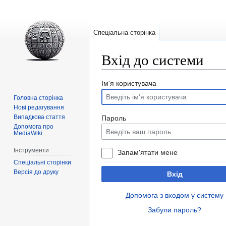
Спеціальна сторінка
Вхід до системи
Перейти
Перейти
Ім'я користувача
до
до
Головна сторінка
навігації
пошуку
Нові редагування
Випадкова стаття
Пароль
Допомога про
MediaWiki
Інструменти
Запам'ятати мене
Спеціальні сторінки
Версія до друку
Вхід
Допомога з входом у систему
Забули пароль?