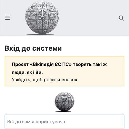
Відкрити головне меню
Зна
Вхід до системи
Проєкт «Вікіпедія ЄСІТС» творять такі ж
люди, як і Ви.
Увійдіть, щоб робити внесок.