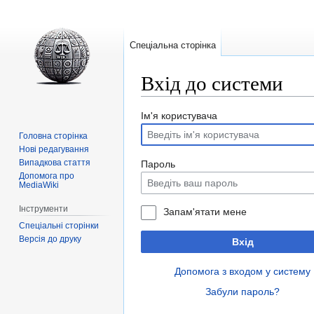
Спеціальна сторінка
Вхід до системи
Перейти
Перейти
Ім'я користувача
до
до
Головна сторінка
навігації
пошуку
Нові редагування
Випадкова стаття
Пароль
Допомога про
MediaWiki
Інструменти
Запам'ятати мене
Спеціальні сторінки
Версія до друку
Вхід
Допомога з входом у систему
Забули пароль?