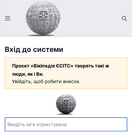
Відкрити головне меню
Зна
Вхід до системи
Проєкт «Вікіпедія ЄСІТС» творять такі ж
люди, як і Ви.
Увійдіть, щоб робити внесок.