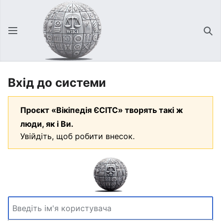
Відкрити головне меню
Зна
Вхід до системи
Проєкт «Вікіпедія ЄСІТС» творять такі ж
люди, як і Ви.
Увійдіть, щоб робити внесок.