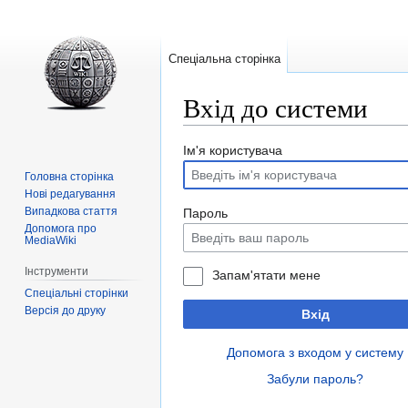
Спеціальна сторінка
Вхід до системи
Перейти
Перейти
Ім'я користувача
до
до
Головна сторінка
навігації
пошуку
Нові редагування
Випадкова стаття
Пароль
Допомога про
MediaWiki
Інструменти
Запам'ятати мене
Спеціальні сторінки
Версія до друку
Вхід
Допомога з входом у систему
Забули пароль?