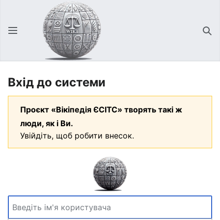
Відкрити головне меню
Зна
Вхід до системи
Проєкт «Вікіпедія ЄСІТС» творять такі ж
люди, як і Ви.
Увійдіть, щоб робити внесок.