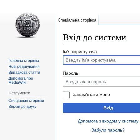
Спеціальна сторінка
Вхід до системи
Перейти
Перейти
Ім'я користувача
до
до
Головна сторінка
навігації
пошуку
Нові редагування
Випадкова стаття
Пароль
Допомога про
MediaWiki
Інструменти
Запам'ятати мене
Спеціальні сторінки
Версія до друку
Вхід
Допомога з входом у систему
Забули пароль?