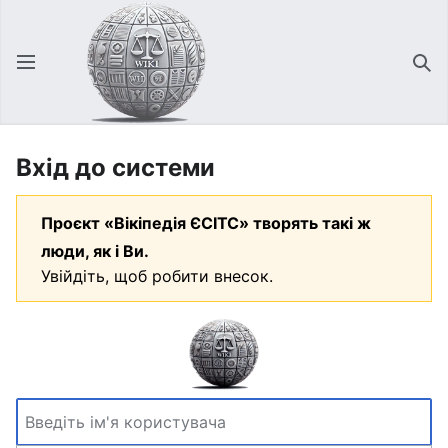
Відкрити головне меню
Зна
Вхід до системи
Проєкт «Вікіпедія ЄСІТС» творять такі ж
люди, як і Ви.
Увійдіть, щоб робити внесок.