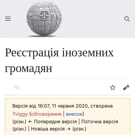
Відкрити головне меню
Зна
Реєстрація іноземних
громадян
Мова
Спостерігати
Редагувати
Версія від 16:07, 11 червня 2020, створена
(
|
)
Tviggy
обговорення
внесок
(різн.) ← Попередня версія | Поточна версія
(різн.) | Новіша версія → (різн.)