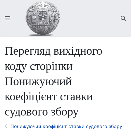
Відкрити головне меню
Зна
Перегляд вихідного
коду сторінки
Понижуючий
коефіцієнт ставки
судового збору
←
Понижуючий коефіцієнт ставки судового збору