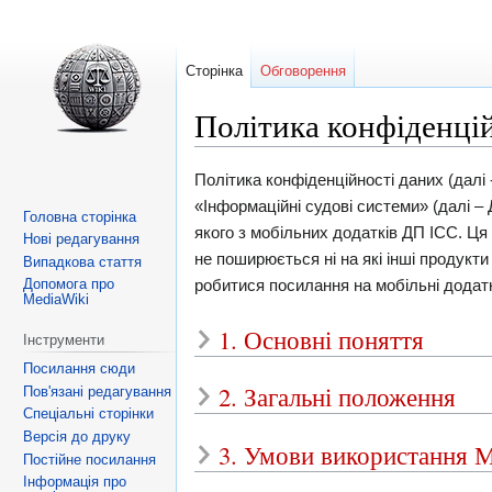
Сторінка
Обговорення
Політика конфіденці
Перейти
Перейти
Політика конфіденційності даних (далі 
до
до
«Інформаційні судові системи» (далі –
Головна сторінка
навігації
пошуку
якого з мобільних додатків ДП ІСС. Ця
Нові редагування
не поширюється ні на які інші продукти
Випадкова стаття
робитися посилання на мобільні додатк
Допомога про
MediaWiki
1. Основні поняття
Інструменти
Посилання сюди
2. Загальні положення
Пов'язані редагування
Спеціальні сторінки
Версія до друку
3. Умови використання М
Постійне посилання
Інформація про