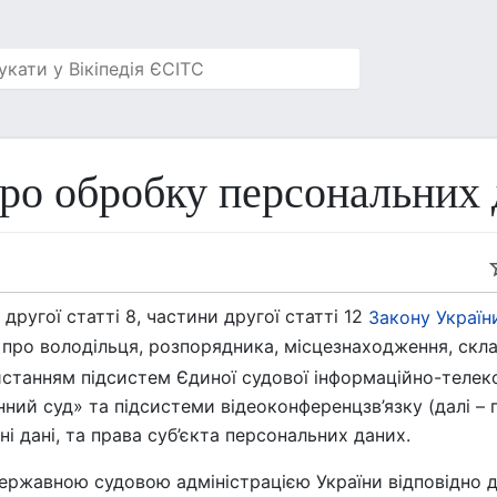
ро обробку персональних
 другої статті 8, частини другої статті 12
Закону Україн
про володільця, розпорядника, місцезнаходження, скла
станням підсистем Єдиної судової інформаційно-телек
ний суд» та підсистеми відеоконференцзв’язку (далі – п
і дані, та права суб’єкта персональних даних.
ержавною судовою адміністрацією України відповідно 