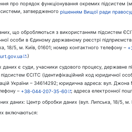
ння про порядок функціонування окремих підсистем (мо
ї системи, затвердженого
рішенням Вищої ради правосуд
аних, що обробляються з використанням підсистем ЄСІ
чної особи в Єдиному державному реєстрі підприємств і
а, 18/5, м. Київ, 01601; номер контактного телефону –
+
.)
urt.gov.ua
даних є суди, учасники судового процесу, державне п
ор підсистем ЄСІТС (ідентифікаційний код юридичної о
зацій України – 34614292; юридична адреса: вул. Джона М
елефону –
; адреса електронної пош
+38-044-207-35-60
х даних: Центр обробки даних (вул. Липська, 18/5, м. К
их включаються: