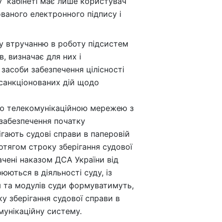
у кабінеті має лише користувач
ваного електронного підпису і
у втручанню в роботу підсистем
, визначає для них і
засоби забезпечення цілісності
есанкціонованих дій щодо
ою телекомунікаційною мережею з
о забезпечення початку
ігають судові справи в паперовій
ротягом строку зберігання судової
ачені наказом ДСА України від
юються в діяльності суду, із
м та модулів суди формуватимуть,
у зберігання судової справи в
мунікаційну систему.