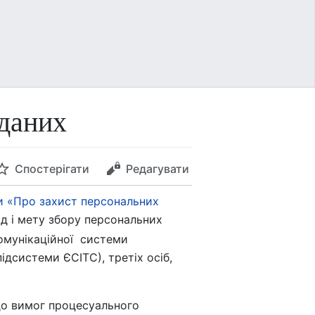
 даних
Спостерігати
Редагувати
и «Про захист персональних
д і мету збору персональних
омунікаційної системи
ідсистеми ЄСІТС), третіх осіб,
до вимог процесуального