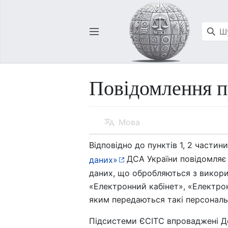
Відкрити головне меню
Повідомлення п
Мова
Відповідно до пунктів 1, 2 частини
ДСА України повідомляє 
даних»
даних, що обробляються з викори
«Електронний кабінет», «Електрон
яким передаються такі персональн
Підсистеми ЄСІТС впроваджені Д