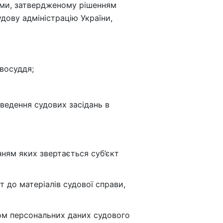
теми, затвердженому рішенням
дову адміністрацію України,
авосуддя;
оведення судових засідань в
ням яких звертається суб’єкт
 до матеріалів судової справи,
ом персональних даних судового