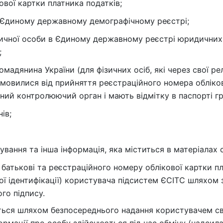
вої картки платника податків;
в Єдиному державному демографічному реєстрі;
ичної особи в Єдиному державному реєстрі юридичних ос
;
мадянина України (для фізичних осіб, які через свої рел
мовилися від прийняття реєстраційного номера обліков
дний контролюючий орган і мають відмітку в паспорті г
ів;
вання та інша інформація, яка міститься в матеріалах 
о батькові та реєстраційного номеру облікової картки п
ної ідентифікації) користувача підсистем ЄСІТС шляхом
го підпису.
ються шляхом безпосереднього надання користувачем св
ормації про особу здійснюється під час обміну (надсил