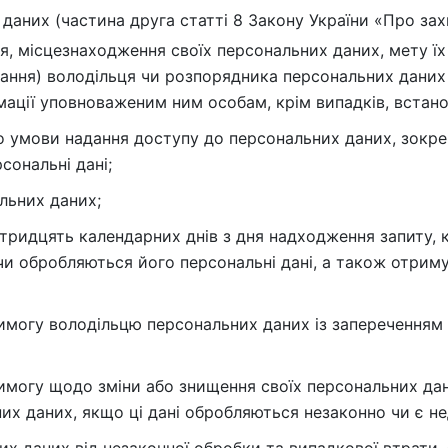
 даних (частина друга статті 8 Закону України «Про за
я, місцезнаходження своїх персональних даних, мету ї
ання) володільця чи розпорядника персональних даних 
мації уповноваженим ним особам, крім випадків, встан
 умови надання доступу до персональних даних, зокрем
сональні дані;
льних даних;
 тридцять календарних днів з дня надходження запиту, 
 чи обробляються його персональні дані, а також отрим
имогу володільцю персональних даних із запереченням
имогу щодо зміни або знищення своїх персональних да
х даних, якщо ці дані обробляються незаконно чи є н