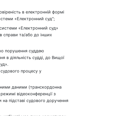
овіреність в електронній формі
системи «Електронний суд";
дсистеми «Електронний суд»
в справи та/або до інших
про порушення суддею
я в діяльність судді, до Вищої
уд».
 судового процесу у
льними даними (транскордонна
 режимі відеоконференції з
 на підставі судового доручення