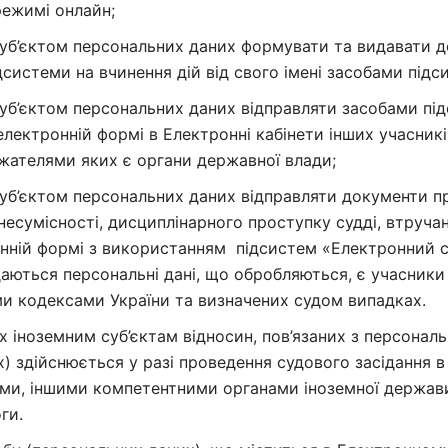
режимі онлайн;
уб’єктом персональних даних формувати та видавати д
дсистеми на вчинення дій від свого імені засобами під
уб’єктом персональних даних відправляти засобами пі
лектронній формі в Електронні кабінети інших учасникі
жателями яких є органи державної влади;
суб’єктом персональних даних відправляти документи 
сумісності, дисциплінарного проступку судді, втручанн
нній формі з використанням підсистем «Електронний с
аються персональні дані, що обробляються, є учасники
и кодексами України та визначених судом випадках.
 іноземним суб’єктам відносин, пов’язаних з персона
) здійснюється у разі проведення судового засідання в
ми, іншими компетентними органами іноземної держави
ги.