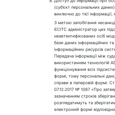
Доступ до інформації про ос
(суб’єкт персональних даних
виключно до тієї інформації,
З метою запобігання несанкц
ЄСІТС адміністратор цих підс
неавтентифікованих осіб моде
бази даних інформаційних та
інформаційних ресурсів систем
Передача інформації між су
використанням технологій ADS
функціонування всіх підсист
формі, тому персональні дані,
справи в паперовій формі. Ст
07.12.2017 № 1087 «Про затве
зазначенням строків зберіган
розглядатимуть та зберігати
електронній формі відповідн