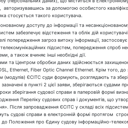
обу (персональних даних), що міститься в Електронном
), авторизувавшись за допомогою особистого кваліфіко
 яка стосується такого користувача.
іонованому доступу до інформації та несанкціонованом
истем забезпечує відстеження та облік дій користувачів
лі попередження загроз витоку інформації, застосовує 
 телекомунікаційних підсистем, попередження спроб н
и, а також вчиняє інші необхідні дії.
дами та Центром обробки даних здійснюється захищен
L, Ethernet, Fiber Optic Channel Ethernet. Крім того, д
ем (модулів) ЄСІТС суди формують, розглядають та збер
 зазначені в пункті 2 цієї заяви, зберігаються судами п
роки зберігання судової справи в паперовій формі визн
рдження Переліку судових справ і документів, що утвор
ня». Після запровадження ЄСІТС у складі всіх підсисте
муть судові справи в електронній формі протягом строк
о до Положення про Єдину судову інформаційно-телеко