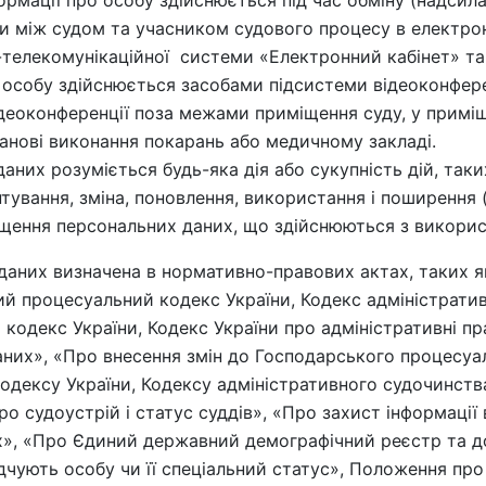
 між судом та учасником судового процесу в електрон
-телекомунікаційної системи «Електронний кабінет» та
 особу здійснюється засобами підсистеми відеоконфере
деоконференції поза межами приміщення суду, у приміще
танові виконання покарань або медичному закладі.
них розуміється будь-яка дія або сукупність дій, таки
птування, зміна, поновлення, використання і поширення 
ищення персональних даних, що здійснюються з викори
даних визначена в нормативно-правових актах, таких 
ий процесуальний кодекс України, Кодекс адміністратив
кодекс України, Кодекс України про адміністративні п
них», «Про внесення змін до Господарського процесуал
одексу України, Кодексу адміністративного судочинств
ро судоустрій і статус суддів», «Про захист інформації
х», «Про Єдиний державний демографічний реєстр та 
дчують особу чи її спеціальний статус», Положення пр