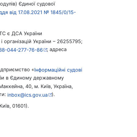
дулів) Єдиної судової
дя від 17.08.2021 № 1845/0/15-
ТС є ДСА України
 організацій України – 26255795;
; адреса
38-044-277-76-86
ідприємство «
Інформаційні судові
соби в Єдиному державному
аккейна, 40, м. Київ, Україна,
ти:
).
inbox@ics.gov.ua
иїв, 01601).