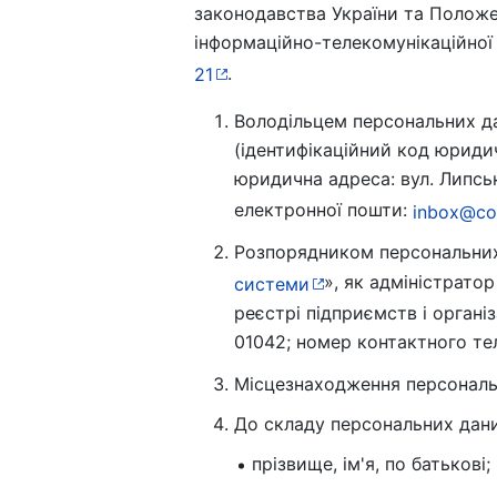
законодавства України та Положе
інформаційно-телекомунікаційно
.
21
Володільцем персональних д
(ідентифікаційний код юриди
юридична адреса: вул. Липськ
електронної пошти:
inbox@co
Розпорядником персональних 
», як адміністрат
системи
реєстрі підприємств і органі
01042; номер контактного т
Місцезнаходження персональни
До складу персональних дан
прізвище, ім'я, по батькові;