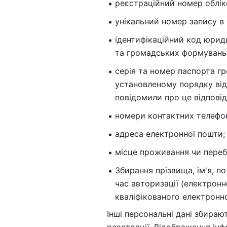
реєстраційний номер обліко
унікальний номер запису 
ідентифікаційний код юрид
та громадських формувань
серія та номер паспорта гро
установленому порядку від
повідомили про це відпові
номери контактних телефон
адреса електронної пошти;
місце проживання чи перебу
Збирання прізвища, ім'я, п
час авторизації (електрон
кваліфікованого електронно
Інші персональні дані збира
реєстрації. Відображення інф