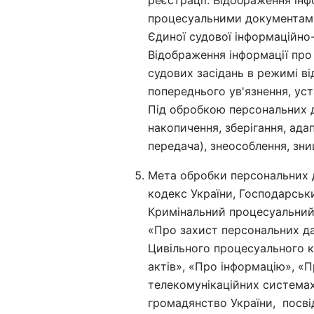
процесуальними документами
Єдиної судової інформаційно
Відображення інформації про
судових засідань в режимі ві
попереднього ув'язнення, ус
Під обробкою персональних да
накопичення, зберігання, ада
передача), знеособлення, зн
Мета обробки персональних 
кодекс України, Господарськ
Кримінальний процесуальний 
«Про захист персональних да
Цивільного процесуального к
актів», «Про інформацію», «П
телекомунікаційних система
громадянство України, посві