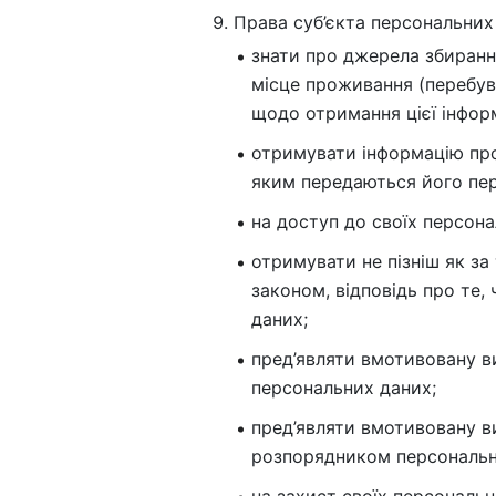
Права суб’єкта персональних
знати про джерела збиранн
місце проживання (перебув
щодо отримання цієї інфор
отримувати інформацію про
яким передаються його пер
на доступ до своїх персона
отримувати не пізніш як за
законом, відповідь про те,
даних;
пред’являти вмотивовану в
персональних даних;
пред’являти вмотивовану в
розпорядником персональни