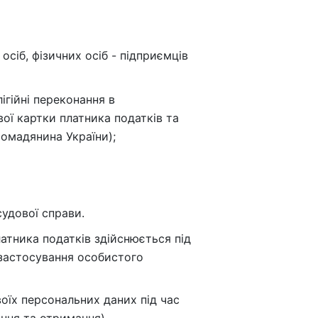
іб, фізичних осіб - підприємців
ігійні переконання в
ої картки платника податків та
ромадянина України);
судової справи.
латника податків здійснюється під
 застосування особистого
оїх персональних даних під час
ання та отримання)