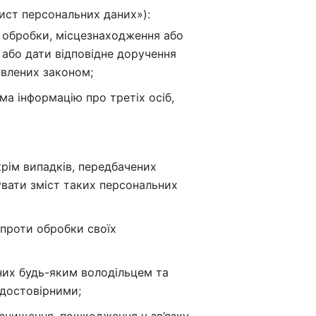
хист персональних даних»):
х обробки, місцезнаходження або
або дати відповідне доручення
овлених законом;
а інформацію про третіх осіб,
крім випадків, передбачених
увати зміст таких персональних
 проти обробки своїх
них будь-яким володільцем та
едостовірними;