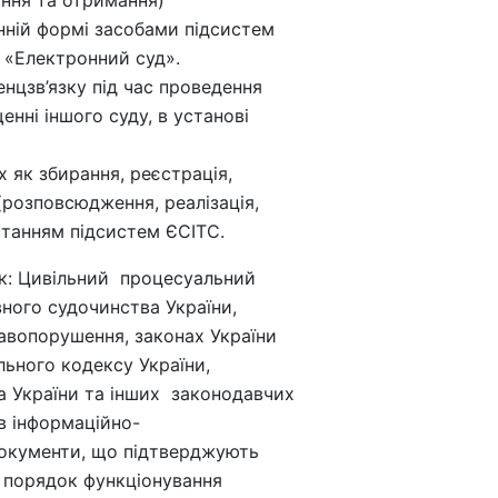
ній формі засобами підсистем
 «Електронний суд».
нцзв’язку під час проведення
нні іншого суду, в установі
х як збирання, реєстрація,
(розповсюдження, реалізація,
станням підсистем ЄСІТС.
як: Цивільний процесуальний
ного судочинства України,
равопорушення, законах України
ьного кодексу України,
а України та інших законодавчих
 в інформаційно-
документи, що підтверджують
о порядок функціонування