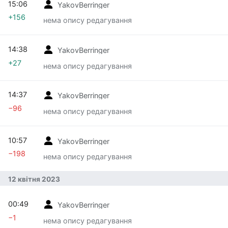
15:06
YakovBerringer
+156
нема опису редагування
14:38
YakovBerringer
+27
нема опису редагування
14:37
YakovBerringer
−96
нема опису редагування
10:57
YakovBerringer
−198
нема опису редагування
12 квітня 2023
00:49
YakovBerringer
−1
нема опису редагування