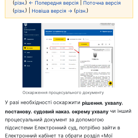
(
)
|
різн.
← Попередня версія
Поточна версія
(
) |
(
)
різн.
Новіша версія →
різн.
Оскарження процесуального документу
У разі необхідності оскаржити
,
,
рішення
ухвалу
,
,
чи інший
постанову
судовий наказ
окрему ухвалу
процесуальний документ за допомогою
підсистеми Електронний суд, потрібно зайти в
Електронний кабінет та обрати розділ «Мої