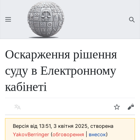
Відкрити головне меню
Зна
Оскарження рішення
суду в Електронному
кабінеті
Мова
Спостерігати
Редагувати
Версія від 13:51, 3 квітня 2025, створена
(
|
)
YakovBerringer
обговорення
внесок