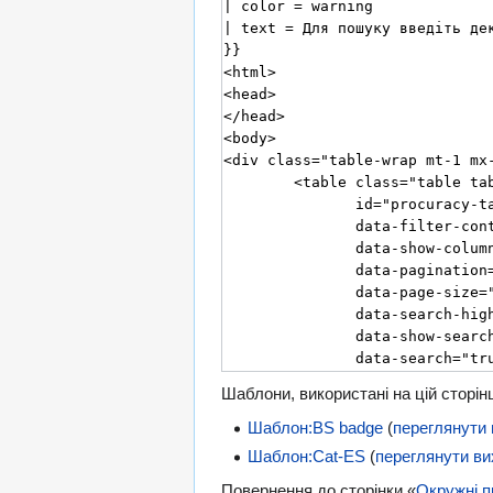
Шаблони, використані на цій сторінц
Шаблон:BS badge
(
переглянути 
Шаблон:Cat-ES
(
переглянути ви
Повернення до сторінки «
Окружні п