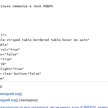
і:
вихідний код
)
хідний код
) (захищено)
рокуратури та інші організації, які не мають коду ЄДРПОУ, зареє