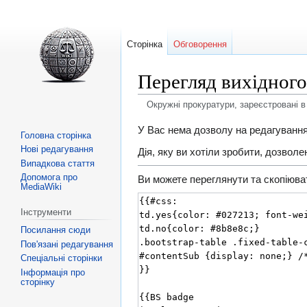
Сторінка
Обговорення
Перегляд вихідного
Окружні прокуратури, зареєстровані 
Перейти
Перейти
У Вас нема дозволу на редагування ц
Головна сторінка
до
до
Нові редагування
Дія, яку ви хотіли зробити, дозвол
навігації
пошуку
Випадкова стаття
Допомога про
Ви можете переглянути та скопіювати
MediaWiki
Інструменти
Посилання сюди
Пов'язані редагування
Спеціальні сторінки
Інформація про
сторінку