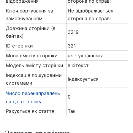
відображення
сторона по справі
Ключ сортування за
Не відображається
замовчуванням
сторона по справі
Довжина сторінки (в
3219
байтах)
ID сторінки
321
Мова вмісту сторінки
uk - українська
Модель вмісту сторінки
вікітекст
Індексація пошуковими
Індексується
системами
Число перенаправлень
0
на цю сторінку
Рахується як стаття
Так