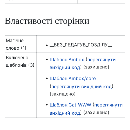
Властивості сторінки
Магічне
__БЕЗ_РЕДАГУВ_РОЗДІЛУ__
слово (1)
Включено
(
Шаблон:Ambox
переглянути
шаблонів (3)
) (захищено)
вихідний код
Шаблон:Ambox/core
(
)
переглянути вихідний код
(захищено)
(
Шаблон:Cat-WWW
переглянути
) (захищено)
вихідний код