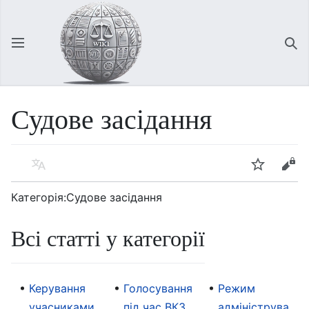
Відкрити головне меню
Зна
Судове засідання
Мова
Спостерігати
Редагувати
Категорія:Судове засідання
Всі статті у категорії
Керування
Голосування
Режим
учасниками
під час ВКЗ
адмініструва