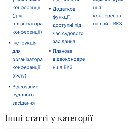
конференції
ння
Додаткові
(для
конференції
функції,
організатора
на сайті ВКЗ
доступні під
конференції)
час судового
засідання
Інструкція
Планова
для
відеоконфере
організатора
нція ВКЗ
конференції
(суду)
Відеозапис
судового
засідання
Інші статті у категорії