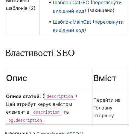
Включено
(
Шаблон:Cat-EC
переглянути
шаблонів (2)
) (захищено)
вихідний код
(
Шаблон:MainCat
переглянути
)
вихідний код
Властивості SEO
Опис
Вміст
(
)
Описи статей:
description
Перейти на
Цей атрибут керує вмістом
Головну
елементів
та
description
сторінку
.
og:description
Інформація з