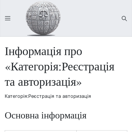
Відкрити головне меню
Зна
Інформація про
«Категорія:Реєстрація
та авторизація»
Категорія:Реєстрація та авторизація
Основна інформація