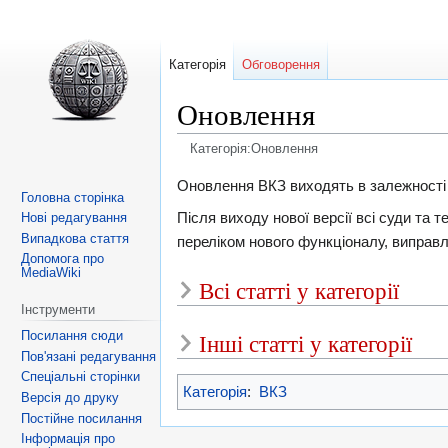
Категорія
Обговорення
Оновлення
Категорія:Оновлення
Перейти
Перейти
Оновлення ВКЗ виходять в залежності 
Головна сторінка
до
до
Після виходу нової версії всі суди та
Нові редагування
навігації
пошуку
Випадкова стаття
переліком нового функціоналу, виправл
Допомога про
MediaWiki
Всі статті у категорії
Інструменти
Посилання сюди
Інші статті у категорії
Пов'язані редагування
Спеціальні сторінки
Категорія
:
ВКЗ
Версія до друку
Постійне посилання
Інформація про