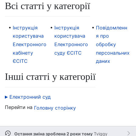
Всі статті у категорії
Інструкція
Інструкція
Повідомленн
користувача
користувача
я про
Електронного
Електронного
обробку
кабінету
суду ЄСІТС
персональних
ЄСІТС
даних
Інші статті у категорії
Електронний суд
Перейти на
Головну сторінку
Остання зміна зроблена 2 роки тому
Tviggy