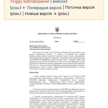
(
|
)
Tviggy
обговорення
внесок
(
)
| Поточна версія
різн.
← Попередня версія
(різн.) | Новіша версія → (різн.)