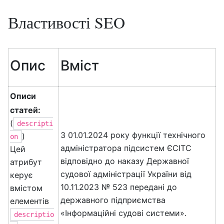
Властивості SEO
Опис
Вміст
Описи
статей:
(
descripti
З 01.01.2024 року функції технічного
)
on
адміністратора підсистем ЄСІТС
Цей
відповідно до наказу Державної
атрибут
судової адміністрації України від
керує
10.11.2023 № 523 передані до
вмістом
державного підприємства
елементів
«Інформаційні судові системи».
descriptio