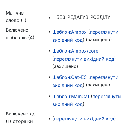
Магічне
__БЕЗ_РЕДАГУВ_РОЗДІЛУ__
слово (1)
Включено
(
Шаблон:Ambox
переглянути
шаблонів (4)
) (захищено)
вихідний код
Шаблон:Ambox/core
(
)
переглянути вихідний код
(захищено)
(
Шаблон:Cat-ES
переглянути
) (захищено)
вихідний код
(
Шаблон:MainCat
переглянути
)
вихідний код
Включено до
(
)
переглянути вихідний код
(1) сторінки