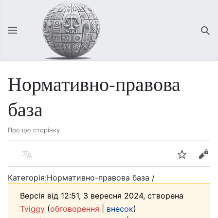
Відкрити головне меню
Зна
Нормативно-правова
база
Про цю сторінку
Мова
Спостерігати
Редагувати
Категорія:Нормативно-правова база /
Версія від 12:51, 3 вересня 2024, створена
(
|
)
Tviggy
обговорення
внесок