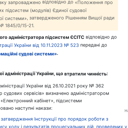
відповідно до
язку запроваджено
«Положення про
х підсистем (модулів) Єдиної судової
, затвердженого Рішенням Вищої ради
ої системи»
№ 1845/0/15-21.
відповідно до
ного адміністратора підсистем ЄСІТС
передані до
рації України від 10.11.2023 № 523
.
маційні судові системи»
ї адміністрації України, що
:
втратили чинність
іністрації України від 26.10.2021 року № 362
 судових сервісів» визначено адміністратором
 «Електронний кабінет», підсистеми
овано наступні накази:
Н
о затвердження Інструкції про порядок роботи з
су ходу і результатів процесуальних дій, проведених у