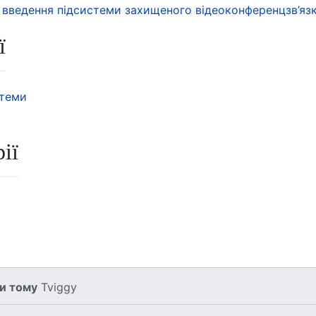
о введення підсистеми захищеного відеоконференцзв’язк
ї
стеми
рії
ки тому
Tviggy