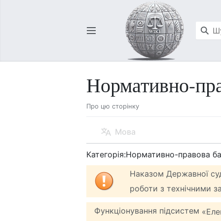
Відкрити головне меню
Нормативно-пра
Про цю сторінку
Мова
Категорія:Нормативно-правова б
Наказом Державної суд
роботи з технічними з
Функціонування підсистем
«Еле