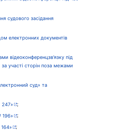
ня судового засідання
дом електронних документів
ами відеоконференцзв’язку під
 за участі сторін поза межами
Електронний суд» та
;
№ 247»
;
№ 196»
;
 164»