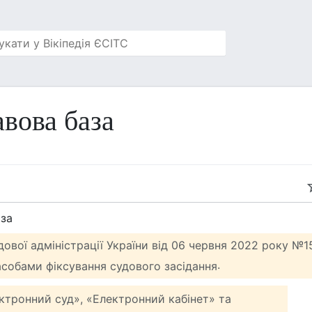
вова база
аза
ової адміністрації України від 06 червня 2022 року №
.
асобами фіксування судового засідання
ктронний суд», «Електронний кабінет» та