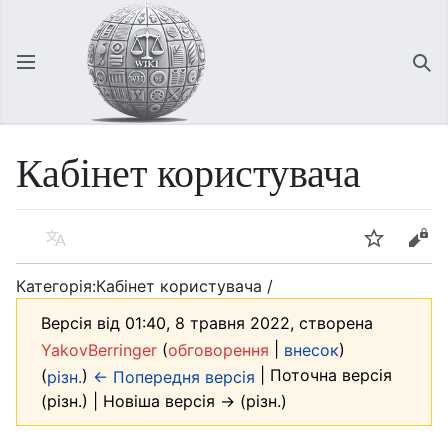
Відкрити головне меню
Зна
Кабінет користувача
Мова
Спостерігати
Редагувати
Категорія:Кабінет користувача /
Версія від 01:40, 8 травня 2022, створена
(
|
)
YakovBerringer
обговорення
внесок
(
)
| Поточна версія
різн.
← Попередня версія
(різн.) | Новіша версія → (різн.)