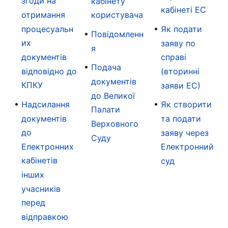
згоди на
кабінету
кабінеті ЕС
отримання
користувача
процесуальн
Як подати
Повідомленн
их
заяву по
я
документів
справі
Подача
відповідно до
(вторинні
документів
КПКУ
заяви ЕС)
до Великої
Надсилання
Як створити
Палати
документів
та подати
Верховного
до
заяву через
Суду
Електронних
Електронний
кабінетів
суд
інших
учасників
перед
відправкою