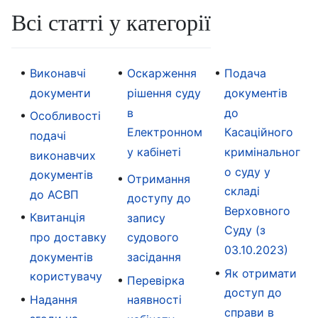
Всі статті у категорії
Виконавчі
Оскарження
Подача
документи
рішення суду
документів
в
до
Особливості
Електронном
Касаційного
подачі
у кабінеті
кримінальног
виконавчих
о суду у
документів
Отримання
складі
до АСВП
доступу до
Верховного
Квитанція
запису
Суду (з
про доставку
судового
03.10.2023)
документів
засідання
Як отримати
користувачу
Перевірка
доступ до
Надання
наявності
справи в