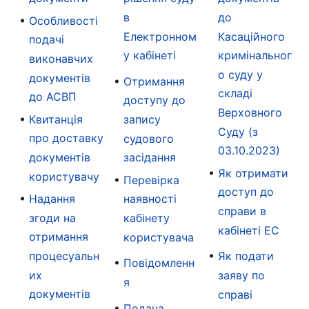
в
до
Особливості
Електронном
Касаційного
подачі
у кабінеті
кримінальног
виконавчих
о суду у
документів
Отримання
складі
до АСВП
доступу до
Верховного
Квитанція
запису
Суду (з
про доставку
судового
03.10.2023)
документів
засідання
Як отримати
користувачу
Перевірка
доступ до
Надання
наявності
справи в
згоди на
кабінету
кабінеті ЕС
отримання
користувача
процесуальн
Як подати
Повідомленн
их
заяву по
я
документів
справі
Подача