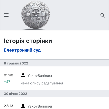
Відкрити головне меню
Зна
Історія сторінки
Електронний суд
8 травня 2022
01:40
YakovBerringer
+47
нема опису редагування
30 січня 2022
22:13
YakovBerringer