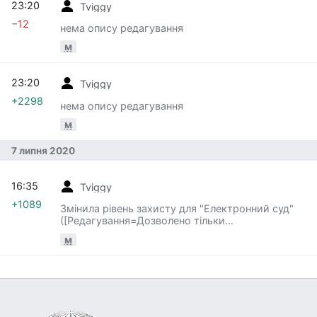
23:20
Tviggy
−12
нема опису редагування
м
23:20
Tviggy
+2298
нема опису редагування
м
7 липня 2020
16:35
Tviggy
+1089
Змінила рівень захисту для "Електронний суд"
([Редагування=Дозволено тільки
адміністраторам] (безстроково)
м
[Перейменування=Дозволено тільки
адміністраторам] (безстроково)) [каскадний]