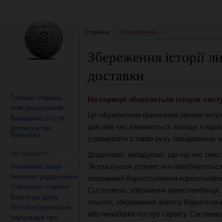
Сторінка
Обговорення
Збереження історії л
доставки
Головна сторінка
Перейти
Перейти
На сервері зберігається історія листу
Нові редагування
до
до
Це обумовлено граничним рівнем поту
Випадкова стаття
навігації
пошуку
дійсний час вживаються заходи з нар
Допомога про
MediaWiki
утримувати історію руху повідомлень з
Інструменти
Додатково, нагадуємо, що під час реєст
"Користувач розуміє та погоджується 
Посилання сюди
Пов'язані редагування
отриманні Користувачем кореспонденці
Спеціальні сторінки
Системою, зберігання кореспонденції,
Версія до друку
пошти, збереження адреси Користувач
Постійне посилання
або ненаданні послуг сервісу Системи
Інформація про