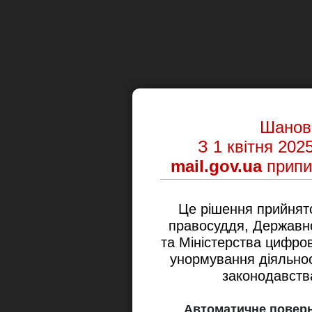
Шановн
З 1 квітня 202
mail.gov.ua
припи
Це рішення прийнят
правосуддя, Державної
та Міністерства цифро
унормування діяльнос
законодавства
Автоматичне поверн