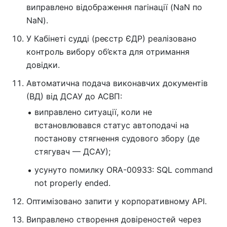
виправлено відображення пагінації (NaN по
NaN).
У Кабінеті судді (реєстр ЄДР) реалізовано
контроль вибору об’єкта для отримання
довідки.
Автоматична подача виконавчих документів
(ВД) від ДСАУ до АСВП:
виправлено ситуації, коли не
встановлювався статус автоподачі на
постанову стягнення судового збору (де
стягувач — ДСАУ);
усунуто помилку ORA-00933: SQL command
not properly ended.
Оптимізовано запити у корпоративному API.
Виправлено створення довіреностей через