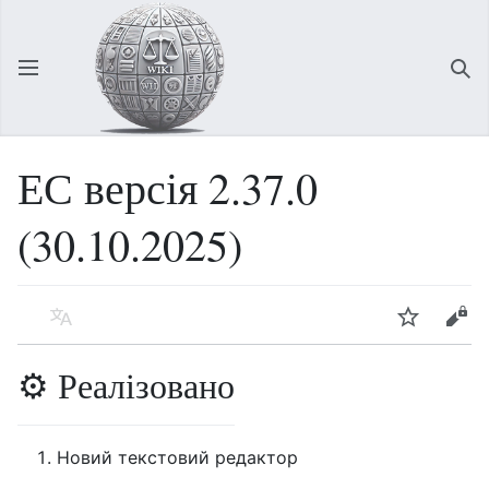
Відкрити головне меню
Зна
ЕС версія 2.37.0
(30.10.2025)
Мова
Спостерігати
Редагувати
⚙️ Реалізовано
Новий текстовий редактор