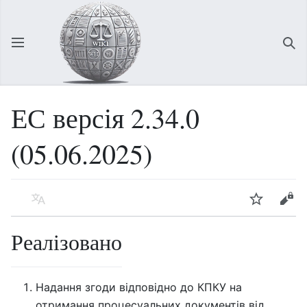
Відкрити головне меню
Зна
ЕС версія 2.34.0
(05.06.2025)
Мова
Спостерігати
Редагувати
Реалізовано
Надання згоди відповідно до КПКУ на
отримання процесуальних документів від