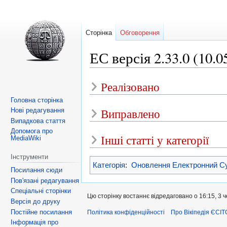
Сторінка
Обговорення
ЕС версія 2.33.0 (10.0
Реалізовано
Перейти
Перейти
до
до
Головна сторінка
навігації
пошуку
Виправлено
Нові редагування
Випадкова стаття
Допомога про
Інші статті у категорії
MediaWiki
Інструменти
Категорія
:
Оновлення Електронний С
Посилання сюди
Пов'язані редагування
Спеціальні сторінки
Цю сторінку востаннє відредаговано о 16:15, 3 
Версія до друку
Постійне посилання
Політика конфіденційності
Про Вікіпедія ЄСІТ
Інформація про