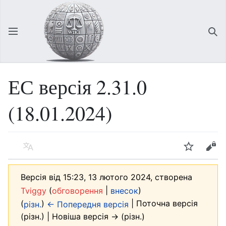
Відкрити головне меню
Зна
ЕС версія 2.31.0
(18.01.2024)
Мова
Спостерігати
Редагувати
Версія від 15:23, 13 лютого 2024, створена
(
|
)
Tviggy
обговорення
внесок
(
)
| Поточна версія
різн.
← Попередня версія
(різн.) | Новіша версія → (різн.)