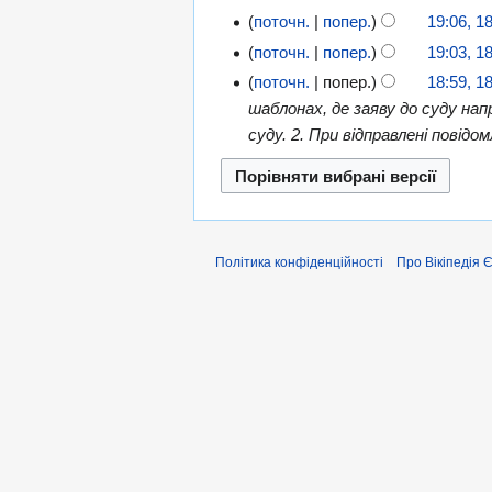
поточн.
попер.
19:06, 1
поточн.
попер.
19:03, 1
поточн.
попер.
18:59, 1
шаблонах, де заяву до суду нап
суду. 2. При відправлені повід
Політика конфіденційності
Про Вікіпедія 