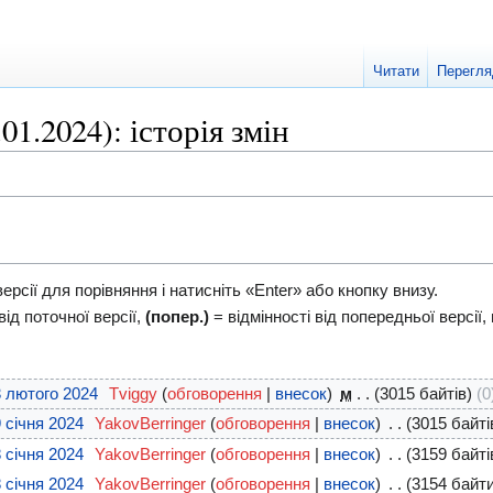
Читати
Перегля
.01.2024): історія змін
версії для порівняння і натисніть «Enter» або кнопку внизу.
від поточної версії,
(попер.)
= відмінності від попередньої версії,
3 лютого 2024
‎
Tviggy
обговорення
внесок
‎
м
3015 байтів
0
9 січня 2024
‎
YakovBerringer
обговорення
внесок
‎
3015 байті
8 січня 2024
‎
YakovBerringer
обговорення
внесок
‎
3159 байті
8 січня 2024
‎
YakovBerringer
обговорення
внесок
‎
3154 байт