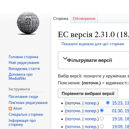
Сторінка
Обговорення
ЕС версія 2.31.0 (18
Показати журнали для цієї сторінки
Перейти
Перейти
Головна сторінка
Фільтрувати версії
до
до
Нові редагування
навігації
пошуку
Випадкова стаття
Допомога про
Вибір версії: позначте у кружечках 
MediaWiki
Пояснення:
(поточн.)
= відмінності 
Інструменти
Посилання сюди
Пов'язані редагування
поточн.
попер.
15:23, 1
Atom
поточн.
попер.
01:30, 1
Спеціальні сторінки
поточн.
попер.
19:18, 1
Інформація про
сторінку
поточн.
попер.
19:09, 1