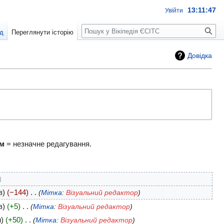
13:11:48
Увійти
Пошук
д
Переглянути історію
Довідка
м
= незначне редагування.
в
−144
‎
Мітка
:
Візуальний редактор
в
+5
‎
Мітка
:
Візуальний редактор
и
+50
‎
Мітка
:
Візуальний редактор