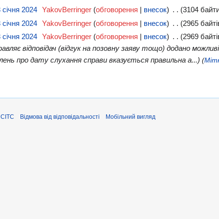
8 січня 2024
‎
YakovBerringer
обговорення
внесок
‎
3104 байт
8 січня 2024
‎
YakovBerringer
обговорення
внесок
‎
2965 байті
8 січня 2024
‎
YakovBerringer
обговорення
внесок
‎
2969 байті
равляє відповідач (відгук на позовну заяву тощо) додано можли
омлень про дату слухання справи вказується правильна а...
Міт
ЄСІТС
Відмова від відповідальності
Мобільний вигляд