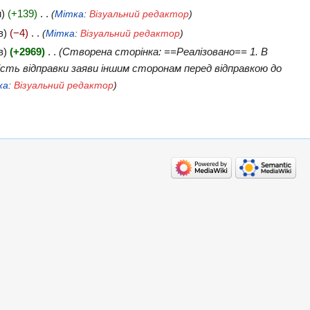
и
+139
‎
Мітка
:
Візуальний редактор
в
−4
‎
Мітка
:
Візуальний редактор
в
+2969
‎
Створена сторінка: ==Реалізовано== 1. В
вість відправки заяви іншим сторонам перед відправкою до
ка
:
Візуальний редактор