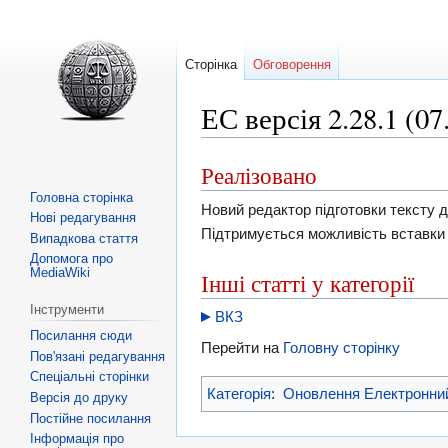
Сторінка
Обговорення
ЕС версія 2.28.1 (07
Реалізовано
Перейти
Перейти
до
до
Головна сторінка
Новий редактор підготовки тексту 
Нові редагування
навігації
пошуку
Підтримується можливість вставки
Випадкова стаття
Допомога про
MediaWiki
Інші статті у категорії
Інструменти
ВКЗ
Посилання сюди
Перейти на
Головну сторінку
Пов'язані редагування
Спеціальні сторінки
Категорія
:
Оновлення Електронни
Версія до друку
Постійне посилання
Інформація про