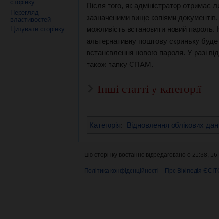
сторінку
Після того, як адміністратор отримає л
Перегляд
зазначеними вище копіями документів,
властивостей
можливість встановити новий пароль.
Цитувати сторінку
альтернативну поштову скриньку буде
встановлення нового пароля. У разі від
також папку СПАМ.
Інші статті у категорії
Категорія
:
Відновлення облікових дан
Цю сторінку востаннє відредаговано о 21:38, 16 
Політика конфіденційності
Про Вікіпедія ЄСІТ