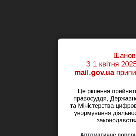
Шановн
З 1 квітня 202
mail.gov.ua
припи
Це рішення прийнят
правосуддя, Державної
та Міністерства цифро
унормування діяльнос
законодавства
Автоматичне поверн