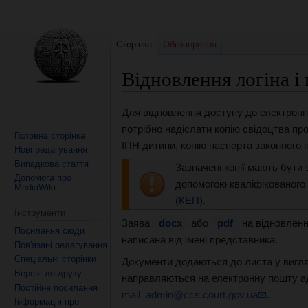
Сторінка
Обговорення
Відновлення логіна і
Перейти
Перейти
Для відновлення доступу до електронн
до
до
потрібно надіслати копію свідоцтва пр
Головна сторінка
навігації
пошуку
ІПН дитини, копію паспорта законного 
Нові редагування
Випадкова стаття
Зазначені копії мають бути 
Допомога про
допомогою кваліфікованого 
MediaWiki
(
КЕП
).
Інструменти
Заява
docx
або
pdf
на відновленн
Посилання сюди
написана від імені представника.
Пов'язані редагування
Спеціальні сторінки
Документи додаються до листа у вигля
Версія до друку
направляються на електронну пошту а
Постійне посилання
mail_admin@ccs.court.gov.ua
.
Інформація про