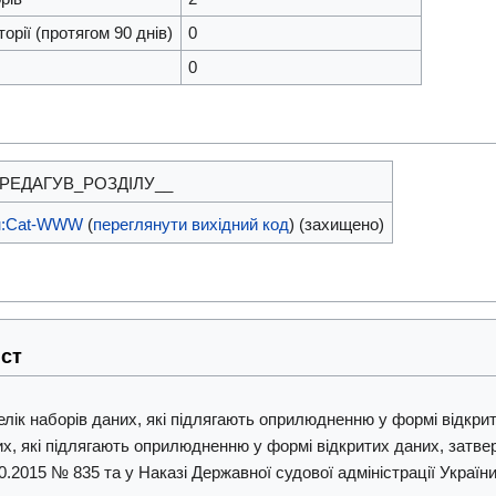
орії (протягом 90 днів)
0
0
_РЕДАГУВ_РОЗДІЛУ__
н:Cat-WWW
(
переглянути вихідний код
) (захищено)
іст
лік наборів даних, які підлягають оприлюдненню у формі відкр
х, які підлягають оприлюдненню у формі відкритих даних, затве
0.2015 № 835 та у Наказі Державної судової адміністрації України