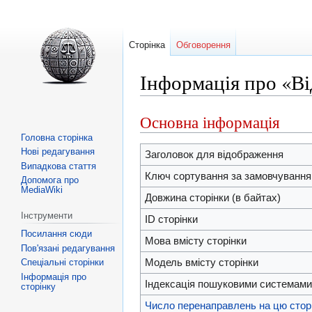
Сторінка
Обговорення
Інформація про «Ві
Основна інформація
Перейти
Перейти
до
до
Головна сторінка
Нові редагування
навігації
пошуку
Заголовок для відображення
Випадкова стаття
Ключ сортування за замовчуванн
Допомога про
MediaWiki
Довжина сторінки (в байтах)
Інструменти
ID сторінки
Посилання сюди
Мова вмісту сторінки
Пов'язані редагування
Модель вмісту сторінки
Спеціальні сторінки
Інформація про
Індексація пошуковими системам
сторінку
Число перенаправлень на цю стор