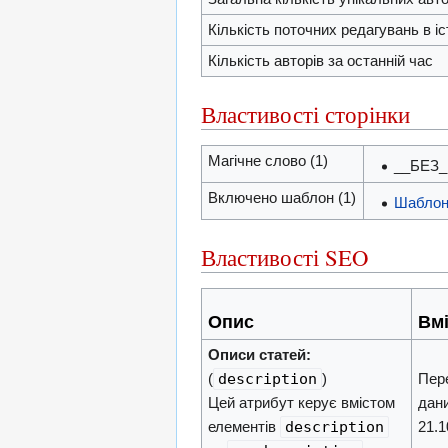
Кількість поточних редагувань в іст
Кількість авторів за останній час
Властивості сторінки
Магічне слово (1)
__БЕЗ
Включено шаблон (1)
Шабло
Властивості SEO
Опис
Вм
Описи статей:
(
description
)
Пере
Цей атрибут керує вмістом
дани
елементів
description
21.1