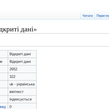
Читати
Перегля
дкриті дані»
Відкриті дані
ям
Відкриті дані
2652
322
uk - українська
вікітекст
и
Індексується
інку
0