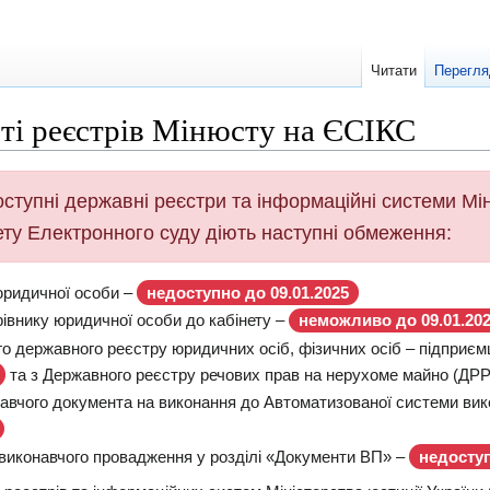
Читати
Перегля
ті реєстрів Мінюсту на ЄСІКС
ступні державні реєстри та інформаційні системи Міні
ету Електронного суду діють наступні обмеження:
юридичної особи –
недоступно до 09.01.2025
івнику юридичної особи до кабінету –
неможливо до 09.01.20
го державного реєстру юридичних осіб, фізичних осіб – підприє
та з Державного реєстру речових прав на нерухоме майно (ДР
авчого документа на виконання до Автоматизованої системи ви
виконавчого провадження у розділі «Документи ВП» –
недоступ