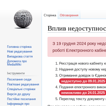
Сторінка
Обговорення
Вплив недоступнос
Перейти
Перейти
З 19 грудня 2024 року недо
до
до
Головна сторінка
роботі Електронного кабін
навігації
пошуку
Нові редагування
Випадкова стаття
Допомога про
Реєстрація нового кабінету 
MediaWiki
Надання доступу новому кер
Інструменти
Отримання довідок із Єдино
Посилання сюди
недоступно до 09.01.2025
Пов'язані редагування
Подання електронного викон
Спеціальні сторінки
неможливо до 24.01.2025
Версія до друку
Перегляд тексту документу 
Постійне посилання
Інформація про