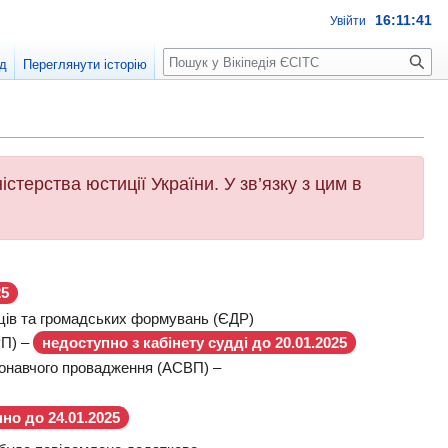
16:11:42
Увійти
Пошук
д
Переглянути історію
стерства юстиції України. У зв’язку з цим в
25
мців та громадських формувань (ЄДР)
РП) –
недоступно з кабінету судді до 20.01.2025
конавчого провадження (АСВП) –
но до 24.01.2025