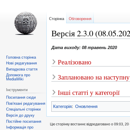
Сторінка
Обговорення
Версія 2.3.0 (08.05.20
Перейти
Перейти
Дата виходу: 08 травень 2020
до
до
Головна сторінка
Реалізовано
навігації
пошуку
Нові редагування
Випадкова стаття
Заплановано на наступну
Допомога про
MediaWiki
Інструменти
Інші статті у категорії
Посилання сюди
Пов'язані редагування
Категорія
:
Оновлення
Спеціальні сторінки
Версія до друку
Постійне посилання
Цю сторінку востаннє відредаговано о 09:03, 20
Інформація про