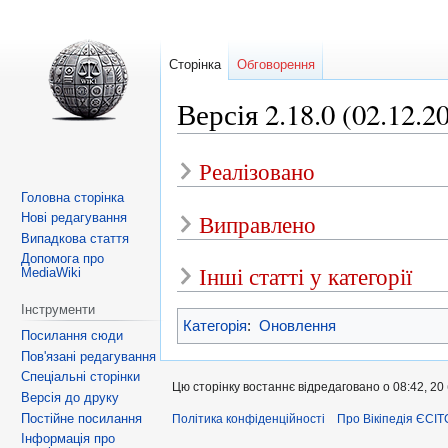
Сторінка
Обговорення
Версія 2.18.0 (02.12.2
Реалізовано
Перейти
Перейти
до
до
Головна сторінка
навігації
пошуку
Виправлено
Нові редагування
Випадкова стаття
Допомога про
Інші статті у категорії
MediaWiki
Інструменти
Категорія
:
Оновлення
Посилання сюди
Пов'язані редагування
Спеціальні сторінки
Цю сторінку востаннє відредаговано о 08:42, 20
Версія до друку
Постійне посилання
Політика конфіденційності
Про Вікіпедія ЄСІТ
Інформація про