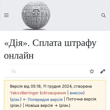
Відкрити головне меню
Зна
«Дія». Сплата штрафу
онлайн
Мова
Спостерігати
Редагувати
Версія від 05:18, 11 грудня 2024, створена
(
|
)
YakovBerringer
обговорення
внесок
(
)
| Поточна версія
різн.
← Попередня версія
(різн.) | Новіша версія → (різн.)