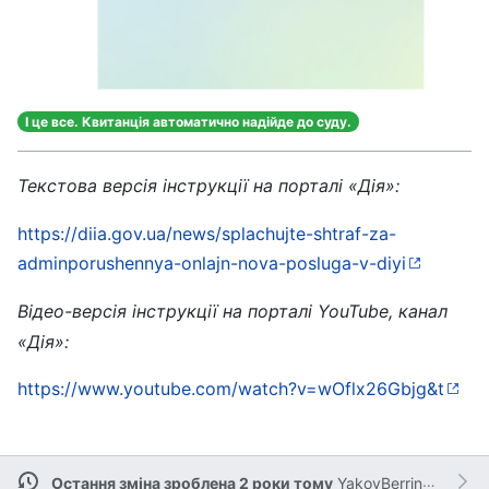
І це все. Квитанція автоматично надійде до суду.
Текстова версія інструкції на порталі «Дія»:
https://diia.gov.ua/news/splachujte-shtraf-za-
adminporushennya-onlajn-nova-posluga-v-diyi
Відео-версія інструкції на порталі YouTube, канал
«Дія»:
https://www.youtube.com/watch?v=wOflx26Gbjg&t
Остання зміна зроблена 2 роки тому
YakovBerringer