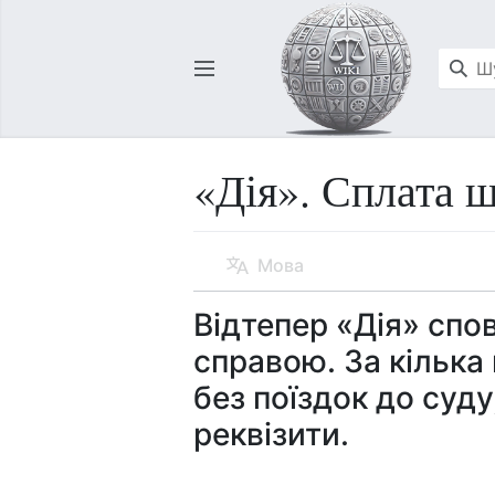
Відкрити головне меню
«Дія». Сплата 
Мова
Відтепер «Дія» сп
справою. За кілька
без поїздок до суду
реквізити.