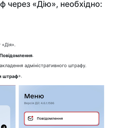
 через «Дію», необхідно:
 «Дія».
.
Повідомлення
накладення адміністративного штрафу.
».
и штраф