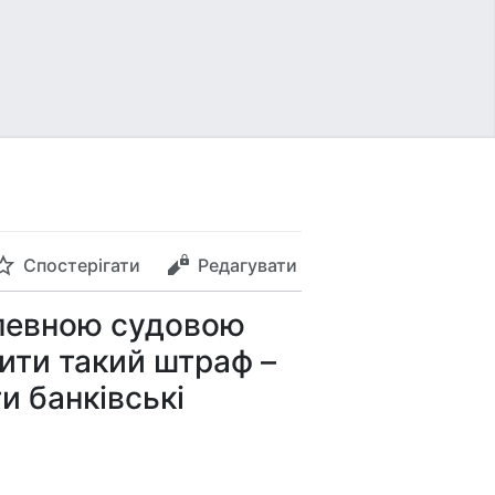
Спостерігати
Редагувати
 певною судовою
тити такий штраф –
и банківські