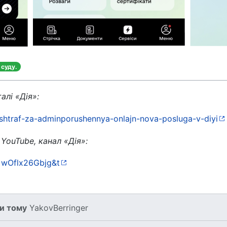
 суду.
алі «Дія»:
e-shtraf-za-adminporushennya-onlajn-nova-posluga-v-diyi
 YouTube, канал «Дія»:
=wOflx26Gbjg&t
ки тому
YakovBerringer